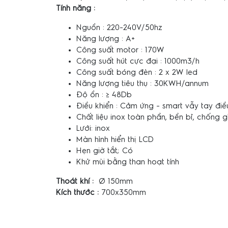
Tính năng :
Nguồn : 220-240V/50hz
Năng lượng : A+
Công suất motor : 170W
Công suất hút cực đại : 1000m3/h
Công suất bóng đèn : 2 x 2W led
Năng lượng tiêu thụ : 30KWH/annum
Độ ồn : ≥ 48Db
Điều khiển : Cảm ứng - smart vẫy tay điề
Chất liệu inox toàn phần, bền bỉ, chống gỉ 
Lưới: inox
Màn hình hiển thị LCD
Hẹn giờ tắt; Có
Khử mùi bằng than hoạt tính
Thoát khí :
Ø 150mm
Kích thước :
700x350mm