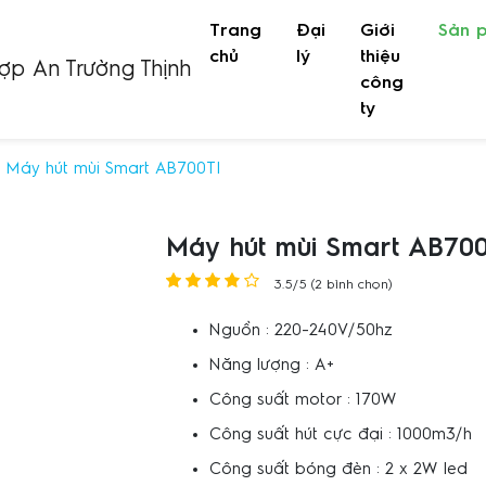
Trang
Đại
Giới
Sản 
(current)
chủ
lý
thiệu
công
ty
Máy hút mùi Smart AB700TI
Máy hút mùi Smart AB700
3.5/5 (2 bình chọn)
Nguồn : 220-240V/50hz
Năng lượng : A+
Công suất motor : 170W
Công suất hút cực đại : 1000m3/h
Công suất bóng đèn : 2 x 2W led