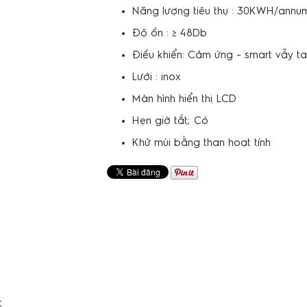
Năng lượng tiêu thụ : 30KWH/ann
Độ ồn : ≥ 48Db
Điều khiển: Cảm ứng - smart vẫy ta
Lưới : inox
Màn hình hiển thị LCD
Hẹn giờ tắt; Có
Khử mùi bằng than hoạt tính
t