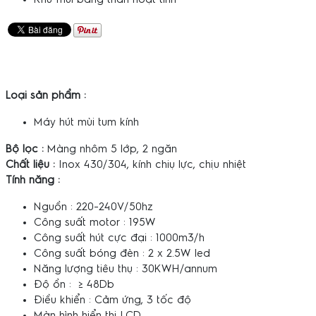
Loại sản phẩm :
Máy hút mùi tum kính
Bộ lọc :
Màng nhôm 5 lớp, 2 ngăn
Chất liệu :
Inox 430/304, kính chiụ lực, chịu nhiệt
Tính năng :
Nguồn : 220-240V/50hz
Công suất motor : 195W
Công suất hút cực đại : 1000m3/h
Công suất bóng đèn : 2 x 2.5W led
Năng lượng tiêu thụ : 30KWH/annum
Độ ồn : ≥ 48Db
Điều khiển : Cảm ứng, 3 tốc độ
Màn hình hiển thị LCD