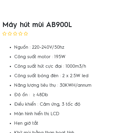
Máy hút mùi AB900L
Nguồn : 220-240V/50hz
Công suất motor : 195W
Công suất hút cực đại : 1000m3/h
Công suất bóng đèn : 2 x 2.5W led
Năng lượng tiêu thụ : 30KWH/annum
Độ ồn : ≥ 48Db
Điều khiển : Cảm ứng, 3 tốc độ
Màn hình hiển thị LCD
Hẹn giờ tắt
Khử mùi bằng than hoạt tính