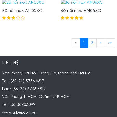
Bộ nồi inox AN05XC
Bộ nồi inox AN06XC
<
1
2
>
>>
LIÊN HỆ
Văn Phòng Hà Nội: Đống Đa, thành phố Hà Nội
Tel : (84-24) 3736.8817
Fax : (84-24) 3736.8817
Văn Phòng TPHCM: Quận 11, TP HCM
Tel : 08 88703099
www.arber.com.vn