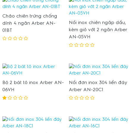
Chảo chiên trứng chống
Nồi inox chiên ngâp dầu,
dính 4 ngăn Arber AN-
kèm giỏ vớt 2 ngăn Arber
01BT
AN-05VH
Bộ 2 bát tô inox Arber AN-
Nồi đơn inox 304 liền đáy
06VH
Arber AN-20C1