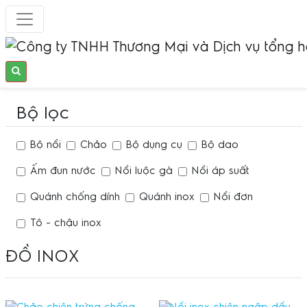
Bộ lọc
Bộ nồi
Chảo
Bộ dụng cụ
Bộ dao
Ấm đun nước
Nồi luộc gà
Nồi áp suất
Quánh chống dính
Quánh inox
Nồi đơn
Tô - chậu inox
ĐỒ INOX