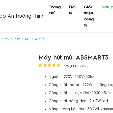
Trang
Đại
Giới
Sản 
(current)
chủ
lý
thiệu
công
ty
Máy hút mùi ABSMART3
Máy hút mùi ABSMART3
5/5 (1 bình chọn)
Nguồn : 220V-240V/50hz
Công suất motor : 222W - Năng lượ
Công suất hút cực đại : 1000m3/h
Công suất bóng đèn : 2 x 1W led
Năng lượng tiêu thụ : 30KWH/ann