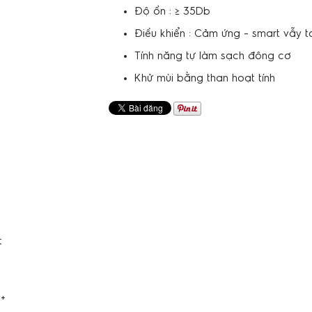
Độ ồn : ≥ 35Db
Điều khiển : Cảm ứng - smart vẫy t
Tính năng tự làm sạch đông cơ
Khử mùi bằng than hoạt tính
t
+