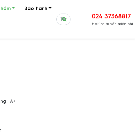
phẩm
Bảo hành
024 37368817
Hotline tư vấn miễn phí
ng : A+
um