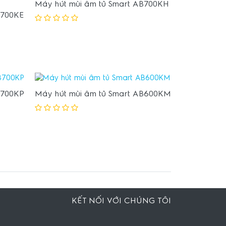
Máy hút mùi âm tủ Smart AB700KH
B700KE
B700KP
Máy hút mùi âm tủ Smart AB600KM
KẾT NỐI VỚI CHÚNG TÔI