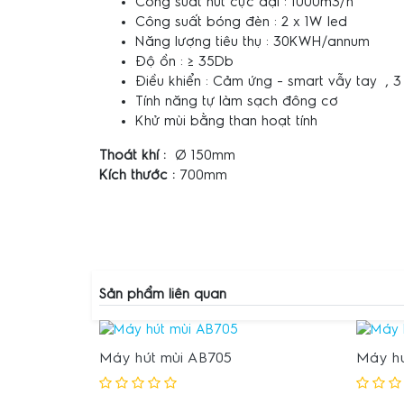
Công suất hút cực đại : 1000m3/h
Công suất bóng đèn : 2 x 1W led
Năng lượng tiêu thụ : 30KWH/annum
Độ ồn : ≥ 35Db
Điều khiển : Cảm ứng - smart vẫy tay , 3
Tính năng tự làm sạch đông cơ
Khử mùi bằng than hoạt tính
Thoát khí :
Ø 150mm
Kích thước :
700mm
Sản phẩm liên quan
Máy hút mùi AB705
Máy hú