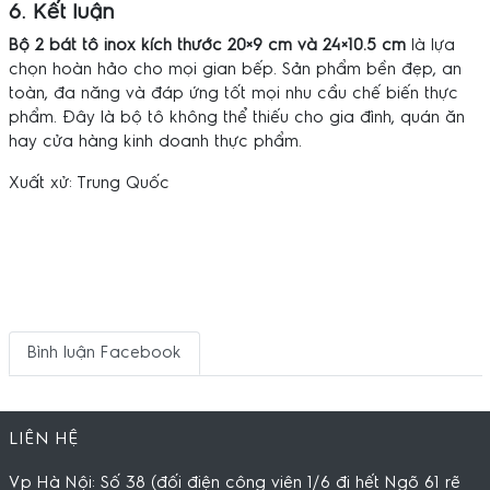
6. Kết luận
Bộ 2 bát tô inox kích thước 20×9 cm và 24×10.5 cm
là lựa
chọn hoàn hảo cho mọi gian bếp. Sản phẩm bền đẹp, an
toàn, đa năng và đáp ứng tốt mọi nhu cầu chế biến thực
phẩm. Đây là bộ tô không thể thiếu cho gia đình, quán ăn
hay cửa hàng kinh doanh thực phẩm.
Xuất xử: Trung Quốc
Bình luận Facebook
LIÊN HỆ
Vp Hà Nội: Số 38 (đối điện công viên 1/6 đi hết Ngõ 61 rẽ