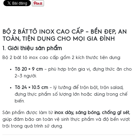
BỘ 2 BÁT TÔ INOX CAO CẤP – BỀN ĐẸP, AN
TOÀN, TIỆN DỤNG CHO MỌI GIA ĐÌNH
1. Giới thiệu sản phẩm
Bộ 2 bát tô inox cao cấp gồm 2 kích thước tiện dụng:
Tô 20 × 9 cm
– phù hợp trộn gia vị, đựng thức ăn cho
2–3 người.
Tô 24 × 10.5 cm
– lý tưởng để trộn bột, trộn salad,
đựng thực phẩm số lượng lớn hoặc dùng trong chế
biến.
Sản phẩm được làm từ
inox dày, sáng bóng, chống gỉ sét
,
giúp đảm bảo an toàn vệ sinh thực phẩm và độ bền vượt
trội trong quá trình sử dụng.