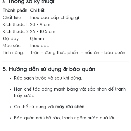
4. Thông số kỹ thuật
Thành phần
Chi tiết
Chất liệu:
Inox cao cấp chống gỉ
Kích thước 1:
20 × 9 cm
Kích thước 2:
24 × 10.5 cm
Độ dày:
0,6mm
Màu sắc:
Inox bạc
Tính năng:
Trộn – đựng thực phẩm – nấu ăn – bảo quản
5. Hướng dẫn sử dụng & bảo quản
Rửa sạch trước và sau khi dùng.
Hạn chế tác động mạnh bằng vật sắc nhọn để tránh
trầy xước.
Có thể sử dụng với
máy rửa chén
.
Bảo quản nơi khô ráo, tránh ngâm nước quá lâu.