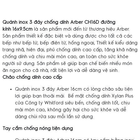
Quánh inox 3 đáy chống dính Arber CH16D đường
kính 16x9.5cm
là sản phẩm mới đến từ thương hiệu Arber.
Sản phẩm thiết kế đặc biệt và dùng được cho tất cả các
bếp như bếp từ, bếp điện từ, hồng ngoại, Thiết kế kiểu dáng
trang nhã, hiện đại, phủ chống dính cao cấp, tăng khả năng
chống dính và chịu mài mòn cao, an toàn cho sức khỏe
người sử dụng. Sản phẩm sẽ giúp bạn chế biến nhiều món
ăn ngon cho cả nhà, rất tiện lợi và dễ dàng vệ sinh.
Chảo chống dính cao cấp
Quánh inox 3 đáy Arber 16cm có lòng chảo sâu tiện
lợi giúp bạn thoải mái. Bề mặt chống dính Xylan Plus
của Công ty Whitford siêu bền, chống dính tốt, chịu
mài mòn cao, không gây hại cho sức khỏe và dễ
dàng chùi rửa sau mỗi lần sử dụng.
Tay cầm chống nóng tiện dụng