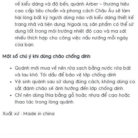
về kiểu dáng và độ bền, quánh Arber – thương hiệu
cao cấp tiêu chuẩn và phong cách Châu Âu sẽ làm
hài lòng bất kỳ người dùng nào với kiểu dáng thiết kế
trang nhã và tiện dụng. Ngoài ra, sản phẩm có thể sử
dụng tốt trong môi trường nhiệt độ cao và ma sát
nhiều thích hợp cho công việc nấu nướng mỗi ngày
của bạn.
Một số chú ý khi dùng chảo chống dính:
Quánh mới mua về nên rửa sạch bằng nước rửa bát
và lau khô. Tôi dầu để bảo vệ lớp chống dính
Vệ sinh quánh sau sử dụng đúng cách, không dùng cọ
sắt đánh chảo sẽ ảnh hưởng đến lớp chống dính.
Chỉ nên dùng thìa bằng gỗ hoặc nhựa để cạo hoặc
thao tác trong lòng quánh.
Xuất xứ : Made in china