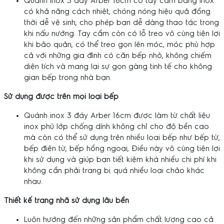
Quánh inox 3 đáy Arber 16cm có tay cầm bằng inox
có khả năng cách nhiệt, chóng nóng hiệu quả đồng
thời dễ vệ sinh, cho phép bạn dễ dàng thao tác trong
khi nấu nướng. Tay cầm còn có lỗ treo vô cùng tiện lợi
khi bảo quản, có thể treo gọn lên móc, móc phù hợp
cả với những gia đình có căn bếp nhỏ, không chiếm
diện tích và mang lại sự gọn gàng tinh tế cho không
gian bếp trong nhà bạn.
Sử dụng được trên mọi loại bếp
Quánh inox 3 đáy Arber 16cm được làm từ chất liệu
inox phủ lớp chống dính không chỉ cho độ bền cao
mà còn có thể sử dụng trên nhiều loại bếp như bếp từ,
bếp điện từ, bếp hồng ngoại, Điều này vô cùng tiện lợi
khi sử dụng và giúp bạn tiết kiệm khá nhiều chi phí khi
không cần phải trang bị quá nhiều loại chảo khác
nhau.
Thiết kế trang nhã sử dụng lâu bền
Luôn hướng đến những sản phẩm chất lượng cao cả