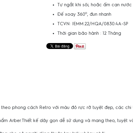
Tự ngắt khi sôi, hoặc ấm cạn nước
o
Đế xoay 360
, đun nhanh
TCVN: IEMM.22/HQA/0830.4A-SP
Thời gian bảo hành : 12 Tháng
 kế theo phong cách Retro với màu đỏ rực rỡ tuyệt đẹp, các ch
ẩm Arber.Thiết kế dây gọn dễ sử dụng và mang theo, tuyệt 