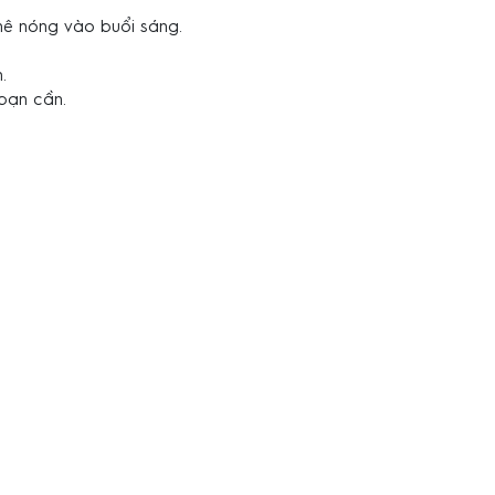
phê nóng vào buổi sáng.
.
bạn cần.