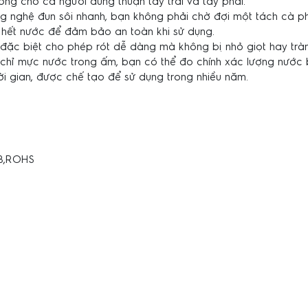
ởng cho cả người dùng thuận tay trái và tay phải.
ng nghệ đun sôi nhanh, bạn không phải chờ đợi một tách cà 
à hết nước để đảm bảo an toàn khi sử dụng.
đặc biệt cho phép rót dễ dàng mà không bị nhỏ giọt hay tràn
 chỉ mực nước trong ấm, bạn có thể đo chính xác lượng nước 
i gian, được chế tạo để sử dụng trong nhiều năm.
GB,ROHS