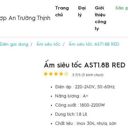
Trang
Đại
Giới
Sản 
(current)
chủ
lý
thiệu
công
ty
Điện gia dụng
Ấm siêu tốc
Ấm siêu tốc AST1.8B RED
Ấm siêu tốc AST1.8B RED
3.7/5 (3 bình chọn)
Điện áp : 220-240V, 50-60Hz
Năng lượng : A+
Công suất : 1800-2200W
Dung tích: 1.8 Lít.
Chất liệu : Inox 304, nhựa, sơn