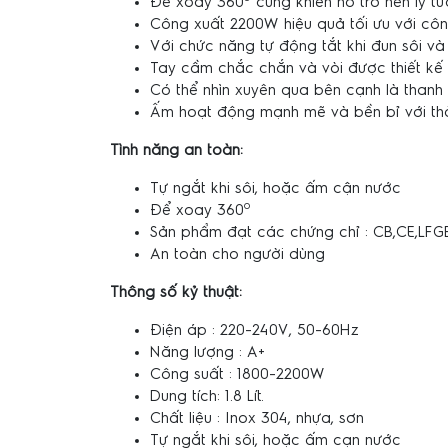
Đế xoay 360
cũng khiến nó trở nên lý tư
Công xuất 2200W hiệu quả tối ưu với cô
Với chức năng tự động tắt khi đun sôi v
Tay cầm chắc chắn và vòi được thiết kế 
Có thể nhìn xuyên qua bên cạnh là thanh
Ấm hoạt động mạnh mẽ và bền bỉ với thờ
Tình năng an toàn:
Tự ngắt khi sôi, hoặc ấm cận nước
o
Để xoay 360
Sản phẩm đạt các chứng chỉ : CB,CE,LF
An toàn cho người dùng
Thông số kỷ thuật:
Điện áp : 220-240V, 50-60Hz
Năng lượng : A+
Công suất : 1800-2200W
Dung tích: 1.8 Lít.
Chất liệu : Inox 304, nhựa, sơn
Tự ngắt khi sôi, hoặc ấm cạn nước