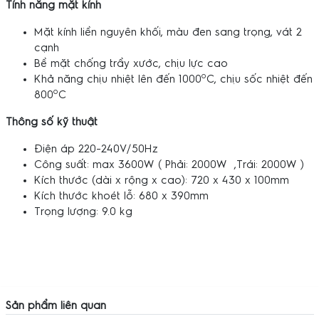
Tính năng mặt kính
Mặt kính liền nguyên khối, màu đen sang trọng, vát 2
cạnh
Bề mặt chống trầy xước, chịu lực cao
o
Khả năng chịu nhiệt lên đến 1000
C, chịu sốc nhiệt đến
o
800
C
Thông số kỹ thuật
Điện áp 220-240V/50Hz
Công suất: max 3600W ( Phải: 2000W ,Trái: 2000W )
Kích thước (dài x rộng x cao): 720 x 430 x 100mm
Kích thước khoét lỗ: 680 x 390mm
Trọng lượng: 9.0 kg
Sản phẩm liên quan