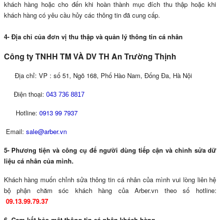
khách hàng hoặc cho đến khi hoàn thành mục đích thu thập hoặc khi
khách hàng có yêu cầu hủy các thông tin đã cung cấp.
4- Địa chỉ của đơn vị thu thập và quản lý thông tin cá nhân
Công ty TNHH TM VÀ DV TH An Trường Thịnh
​
Địa chỉ: VP : số 51, Ngõ 168, Phố Hào Nam, Đống Đa, Hà Nội
Điện thoại:
043 736 8817
Hotline:
0913 99 7937
Email:
sale@arber.vn
5- Phương tiện và công cụ để người dùng tiếp cận và chỉnh sửa dữ
liệu cá nhân của mình.
Khách hàng muốn chỉnh sửa thông tin cá nhân của mình vui lòng liên hệ
bộ phận chăm sóc khách hàng của Arber.vn theo số hotline:
09.13.99.79.37
6- Cam kết bảo mật thông tin cá nhân khách hàng